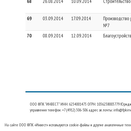
68
26.08.2014
10.09.2014
Cтроительство
69
03.09.2014
17.09.2014
Производство 
№7
70
08.09.2014
12.09.2014
Благоустройст
ООО ФПК "ИНВЕСТ" ИНН: 6234001473 ОГРН: 1036238003779 Юридический
управления телефон: +7 (4912) 306-506 адрес эл. почты: info@fpkinv
На сайте ООО ФПК «Инвест» используются cookie-файлы и другие аналогичные технол