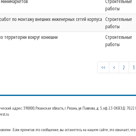
 минимаркетов
Строительные
работы
работ по монтажу внешних инженерных сетей корпуса
Строительные
работы
во территории вокруг конюшни
Строительные
работы
<<
<
2
3
 адрес: 390000, Рязанская область, г. Рязань, ул. Павлова, д. 5, оф. 2.3 ОКВЭД: 70.
est.ru
огии . Если прочитав это сообщение, вы останетесь на нашем сайте, это означает, что