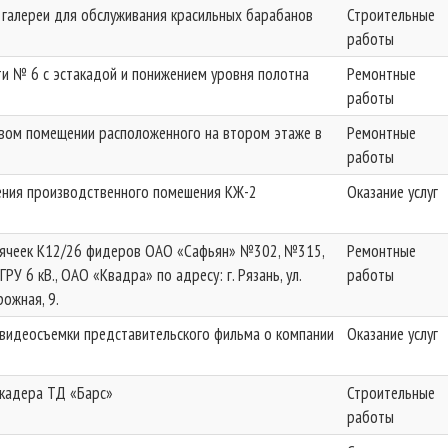
 галереи для обслуживания красильных барабанов
Строительные
работы
ти № 6 с эстакадой и понижением уровня полотна
Ремонтные
работы
вом помещении расположенного на втором этаже в
Ремонтные
работы
ния производственного помешения КЖ-2
Оказание услуг
 ячеек К12/26 фидеров ОАО «Сафьян» №302, №315,
Ремонтные
РУ 6 кВ., ОАО «Квадра» по адресу: г. Рязань, ул.
работы
ожная, 9.
у видеосъемки представительского фильма о компании
Оказание услуг
кадера ТД «Барс»
Строительные
работы