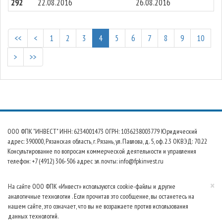
292
22.08.2016
26.08.2016
<<
<
1
2
3
4
5
6
7
8
9
10
>
>>
ООО ФПК "ИНВЕСТ" ИНН: 6234001473 ОГРН: 1036238003779 Юридический
адрес: 390000, Рязанская область, г. Рязань, ул. Павлова, д. 5, оф. 2.3 ОКВЭД: 70.22
Консультирование по вопросам коммерческой деятельности и управления
телефон: +7 (4912) 306-506 адрес эл. почты: info@fpkinvest.ru
×
На сайте ООО ФПК «Инвест» используются cookie-файлы и другие
аналогичные технологии . Если прочитав это сообщение, вы останетесь на
нашем сайте, это означает, что вы не возражаете против использования
данных технологий.