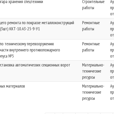
гара хранения спецтехники
Строительные
Ау
работы
п
от
щего ремонта по покраске металлоконструкций
Ремонтные
Ау
 (3шт) ККТ-10.А3-25-9-У1
работы
п
от
по техническому перевооружению
Ремонтные
Ау
 части внутреннего противопожарного
работы
п
рпуса №5
от
установка автоматических секционных ворот
Материально-
Ау
технические
п
ресурсы
от
чных материалов
Материально-
Ау
технические
п
ресурсы
от