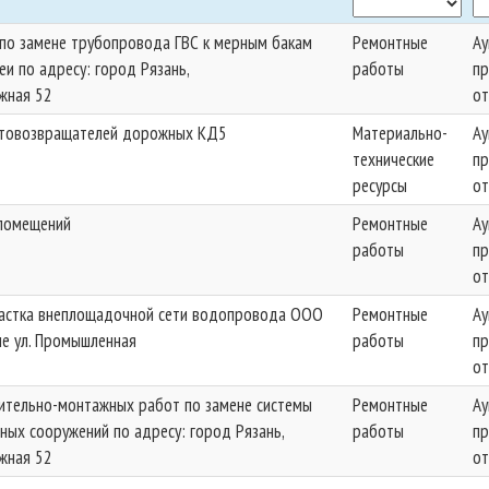
по замене трубопровода ГВС к мерным бакам
Ремонтные
Ау
еи по адресу: город Рязань,
работы
п
жная 52
от
етовозвращателей дорожных КД5
Материально-
Ау
технические
п
ресурсы
от
помещений
Ремонтные
Ау
работы
п
от
астка внеплощадочной сети водопровода ООО
Ремонтные
Ау
не ул. Промышленная
работы
п
от
ительно-монтажных работ по замене системы
Ремонтные
Ау
ных сооружений по адресу: город Рязань,
работы
п
жная 52
от