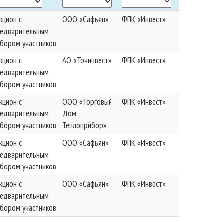
кцион с
ООО «Сафьян»
ФПК «Инвест»
редварительным
бором участников
кцион с
АО «Точинвест»
ФПК «Инвест»
редварительным
бором участников
кцион с
ООО «Торговый
ФПК «Инвест»
редварительным
Дом
бором участников
Теплоприбор»
кцион с
ООО «Сафьян»
ФПК «Инвест»
редварительным
бором участников
кцион с
ООО «Сафьян»
ФПК «Инвест»
редварительным
бором участников