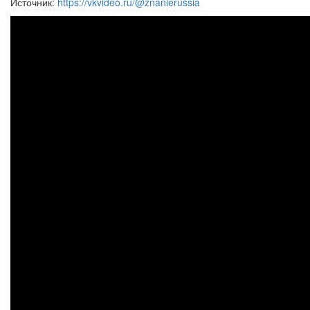
Источник:
https://vkvideo.ru/@znanierussia