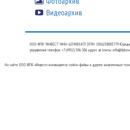
Фотоархив
Видеоархив
ООО ФПК "ИНВЕСТ" ИНН: 6234001473 ОГРН: 1036238003779 Юридический
управления телефон: +7 (4912) 306-506 адрес эл. почты: info@fpkinv
На сайте ООО ФПК «Инвест» используются cookie-файлы и другие аналогичные технол