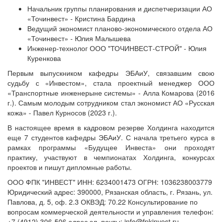
Начальник группы планирования и диспетчеризации АО
«Точинвест» - Кристина Бардина
Ведущий экономист планово-экономического отдела АО
«Точинвест» - Юлия Малышева
Инженер-технолог ООО "ТОЧИНВЕСТ-СТРОЙ" - Юлия
Куренкова
Первым выпускником кафедры ЭБАиУ, связавшим свою
судьбу с «Инвестом», стала проектный менеджер ООО
«Транспортные инженерыне системы» - Алла Комарова (2016
г.). Самым молодым сотрудником стал экономист АО «Русская
кожа» - Павел Курносов (2023 г.).
В настоящее время в кадровом резерве Холдинга находится
еще 7 студентов кафедры ЭБАиУ. С начала третьего курса в
рамках программы «Будущее Инвеста» они проходят
практику, участвуют в чемпионатах Холдинга, конкурсах
проектов и пишут дипломные работы.
ООО ФПК "ИНВЕСТ" ИНН: 6234001473 ОГРН: 1036238003779
Юридический адрес: 390000, Рязанская область, г. Рязань, ул.
Павлова, д. 5, оф. 2.3 ОКВЭД: 70.22 Консультирование по
вопросам коммерческой деятельности и управления телефон:
+7 (4912) 306-506 адрес эл. почты: info@fpkinvest.ru