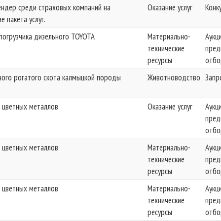
ендер среди страховых компаний на
Оказание услуг
Конк
е пакета услуг.
погрузчика дизельного TOYOTA
Материально-
Аукц
технические
пред
ресурсы
отбо
ого рогатого скота калмыцкой породы
Животноводство
Запр
 цветных металлов
Оказание услуг
Аукц
пред
отбо
 цветных металлов
Материально-
Аукц
технические
пред
ресурсы
отбо
 цветных металлов
Материально-
Аукц
технические
пред
ресурсы
отбо