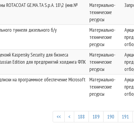
ы ROTACOAT GE.MA.TA S.p.A. 18\2 (инв.№
Материально-
Запр
технические
ресурсы
ьного туннеля дизельного б/у
Материально-
Аукц
технические
пред
ресурсы
отбо
ензий Kaspersky Security для бизнеса
Материально-
Аукц
ussian Edition для предприятий холдинга ФПК
технические
пред
ресурсы
отбо
писки на программное обеспечение Microsoft
Материально-
Аукц
технические
пред
ресурсы
отбо
<<
<
188
189
190
191