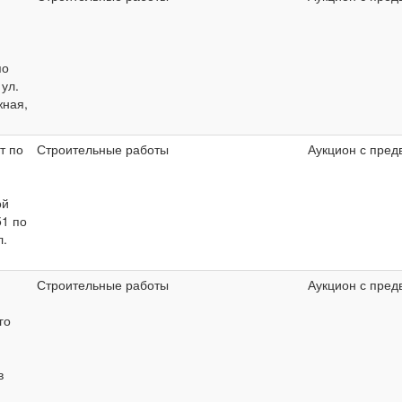
по
 ул.
ная,
т по
Строительные работы
Аукцион с пред
ой
51 по
л.
Строительные работы
Аукцион с пред
го
в