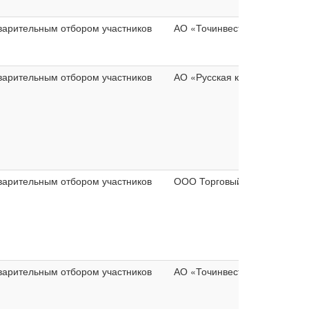
варительным отбором участников
АО «Точинвест»
варительным отбором участников
АО «Русская кожа»
варительным отбором участников
ООО Торговый дом «Барс»
варительным отбором участников
АО «Точинвест»