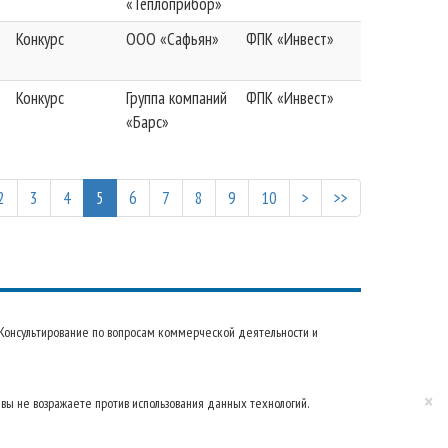
«Теплоприбор»
Конкурс
ООО «Сафьян»
ФПК «Инвест»
Конкурс
Группа компаний
ФПК «Инвест»
«Барс»
2
3
4
5
6
7
8
9
10
>
>>
22 Консультирование по вопросам коммерческой деятельности и
×
 вы не возражаете против использования данных технологий.