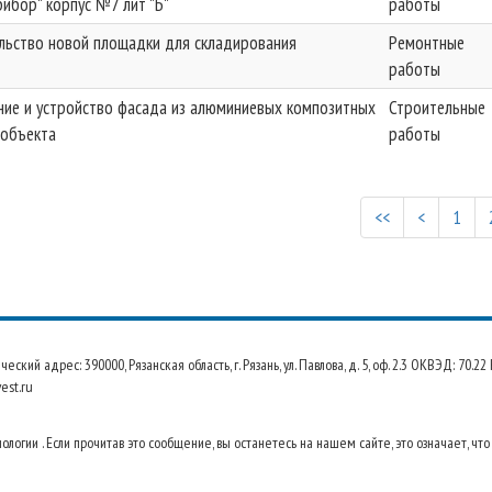
рибор" корпус №7 лит "Б"
работы
льство новой площадки для складирования
Ремонтные
работы
ние и устройство фасада из алюминиевых композитных
Строительные
 объекта
работы
<<
<
1
 адрес: 390000, Рязанская область, г. Рязань, ул. Павлова, д. 5, оф. 2.3 ОКВЭД: 70.
est.ru
огии . Если прочитав это сообщение, вы останетесь на нашем сайте, это означает, что