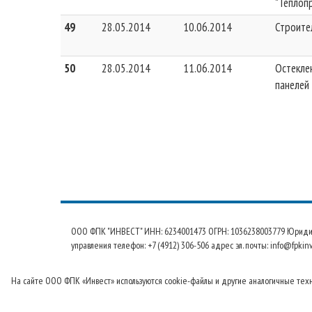
"Теплоп
49
28.05.2014
10.06.2014
Строите
50
28.05.2014
11.06.2014
Остекле
панелей
ООО ФПК "ИНВЕСТ" ИНН: 6234001473 ОГРН: 1036238003779 Юридический
управления телефон: +7 (4912) 306-506 адрес эл. почты: info@fpkinv
На сайте ООО ФПК «Инвест» используются cookie-файлы и другие аналогичные технол