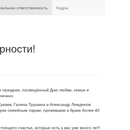
иальная ответственность
Кадры
рности!
я праздник, посвящённый Дню любви, семьи и
емчино.
Жукаев, Галина Трушина и Александр Лемдянов
рки семейным парам, прожившим в браке более 40
оящего счастья, которые есть у вас уже много лет!