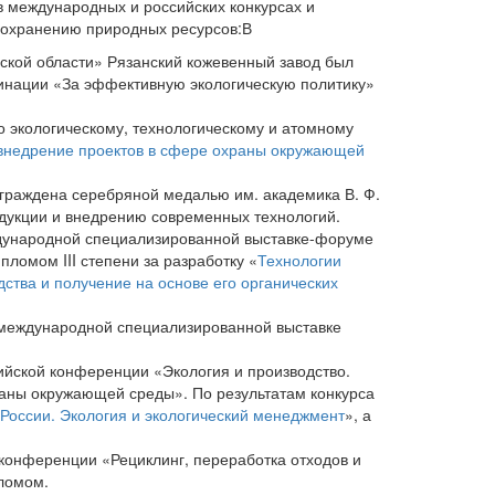
в международных и российских конкурсах и
охранению природных ресурсов:В
ской области» Рязанский кожевенный завод был
инации «За эффективную экологическую политику»
о экологическому, технологическому и атомному
и внедрение проектов в сфере охраны окружающей
аграждена серебряной медалью им. академика В. Ф.
одукции и внедрению современных технологий.
еждународной специализированной выставке-форуме
ломом III степени за разработку «
Технологии
ства и получение на основе его органических
в международной специализированной выставке
сийской конференции «Экология и производство.
аны окружающей среды». По результатам конкурса
России. Экология и экологический менеджмент
», а
 конференции «Рециклинг, переработка отходов и
ломом.