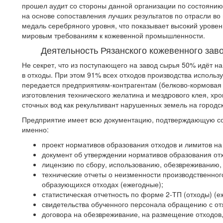
прошел аудит со стороны данной организации по состоянию
на основе сопоставления лучших результатов по отрасли в
медаль серебряного уровня, что показывает высокий уровен
мировым требованиям к кожевенной промышленности.
Деятельность Рязанского кожевенного зав
Не секрет, что из поступающего на завод сырья 50% идёт на
в отходы. При этом 91% всех отходов производства использ
передается предприятиям-контрагентам (белково-кормовая д
изготовления технического желатина и мездрового клея, хр
сточных вод как рекультивант нарушенных земель на городск
Предприятие имеет всю документацию, подтверждающую со
именно:
проект нормативов образования отходов и лимитов на 
документ об утверждении нормативов образования от
лицензию по сбору, использованию, обезвреживанию,
технические отчеты о неизменности производственног
образующихся отходах (ежегодные);
статистическая отчетность по форме 2-ТП (отходы) (е
свидетельства обученного персонала обращению с от
договора на обезвреживание, на размещение отходов