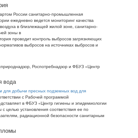
рия
ндартом России санитарно-промышленная
ории ежедневно ведется мониторинг качества
 воздуха в близлежащей жилой зоне, санитарно-
чей зоны в
атория проводит контроль выбросов загрязняющих
нормативов выбросов на источниках выбросов и
осприроднадзор, Роспотребнадзор и ФБУЗ «Центр
я вода
и для добычи пресных подземных вод для
ответствии с Рабочей программой
едставляет в ФБУЗ «Центр гигиены и эпидемиологии
 с целью установления соответствия ее по
азателям, радиационной безопасности санитарным
ипломы