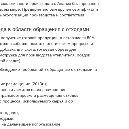
 экологичности производства. Анализ был проведен
о всем мире. Предприятию был вручён сертификат и
ь экологизации производства и соответствия
ода в области обращения с отходами
 получение готовой продукции, а оставшиеся 50% -
уется в собственном технологическом процессе и
обавка для скота, гольевая обрезь для
омстружка для производства утеплителя, осадок
ой свалке).
блюдение требований к обращению с отходами, а
их размещение (2013г.);
ходов и лимитов на их размещение;
 транспортировке и размещению отходов;
о процесса, используемого сырья и об
жегодная);
ходами;
, на дальнейшее использование.