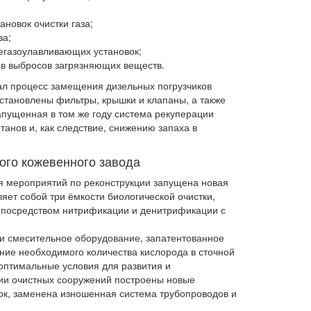
ановок очистки газа;
за;
егазоулавливающих установок;
ов выбросов загрязняющих веществ.
вал процесс замещения дизельных погрузчиков
установлены фильтры, крышки и клапаны, а также
апущенная в том же году система рекуперации
танов и, как следствие, снижению запаха в
ого кожевенного завода
я мероприятий по реконструкции запущена новая
ет собой три ёмкости биологической очистки,
 посредством нитрификации и денитрификации с
и смесительное оборудование, запатентованное
ние необходимого количества кислорода в сточной
оптимальные условия для развития и
ции очистных сооружений построены новые
ок, заменена изношенная система трубопроводов и