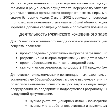
Часть отходов кожевенного производства вполне пригодна д
грамотно и рационально осуществлять переработку этих отх
утилизированных органических отходов относятся: жиры, ме
свалке бытовых отходов. С июня 2002 г. запущено производ
что позволило значительно уменьшить общий объем отходов
кормовая добавка сертифицирована и пользуется повышенн
Деятельность Рязанского кожевенного зав
Для Рязанского кожевенного завода основной документаци
веществ, является:
проект предельно допустимых выбросов загрязняющих
разрешение на выброс загрязняющих веществ в атмо
проект обоснования санитарно-защитной зоны;
статистическая отчетность по форме 2-ТП (воздух) (еж
Для очистки технологических и вентиляционных газов при
установки: скрубберы-абсорберы, мокрые пылеуловители, 
позволило значительно снизить выброс загрязняющих вещес
оборудования на предприятии подразумевает разработку и
следующей документации:
журнал учета стационарных источников загрязне
журнал учета работы газоочистных и пылеулавл