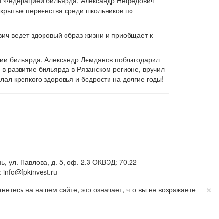
ой Федерацией бильярда, Александр Нефедович
ткрытые первенства среди школьников по
вич ведет здоровый образ жизни и приобщает к
ии бильярда, Александр Лемдянов поблагодарил
в развитие бильярда в Рязанском регионе, вручил
елал крепкого здоровья и бодрости на долгие годы!
ул. Павлова, д. 5, оф. 2.3 ОКВЭД: 70.22
info@fpkinvest.ru
×
етесь на нашем сайте, это означает, что вы не возражаете