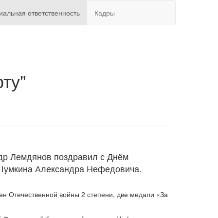
иальная ответственность
Кадры
рту"
др Лемдянов поздравил с Днём
 Шумкина Александра Нефедовича.
н Отечественной войны 2 степени, две медали «За