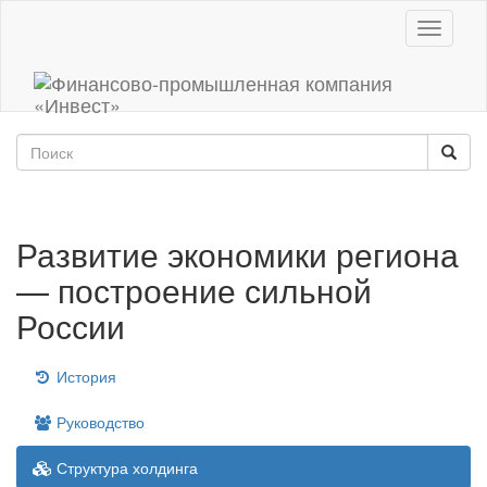
Toggle
navigati
Развитие экономики региона
— построение сильной
России
История
Руководство
Структура холдинга